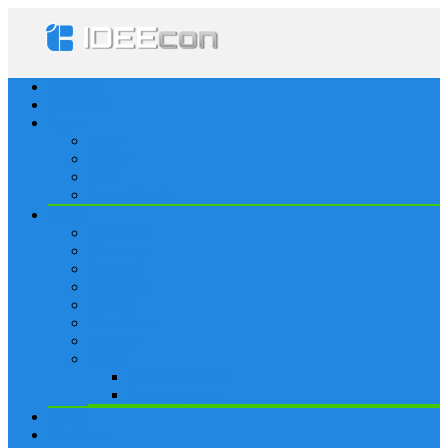
Startseite
Lösungen
Apple
Apps
iPhone
iPad
Apple Watch
Social
Facebook
Whatsapp
Snapchat
Instagram
Tumblr
WordPress
Google+
Spiele
Tricks & Cheats
Browsergames
Forum
Merkliste