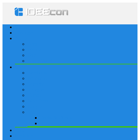
Startseite
Lösungen
Apple
Apps
iPhone
iPad
Apple Watch
Social
Facebook
Whatsapp
Snapchat
Instagram
Tumblr
WordPress
Google+
Spiele
Tricks & Cheats
Browsergames
Forum
Merkliste