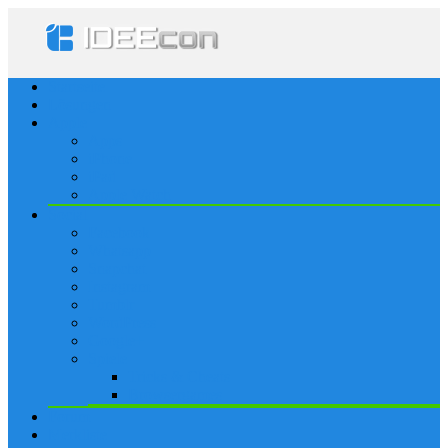
Startseite
Lösungen
Apple
Apps
iPhone
iPad
Apple Watch
Social
Facebook
Whatsapp
Snapchat
Instagram
Tumblr
WordPress
Google+
Spiele
Tricks & Cheats
Browsergames
Forum
Merkliste