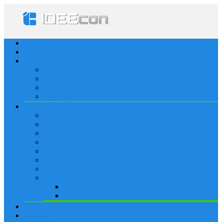
Startseite
Lösungen
Apple
Apps
iPhone
iPad
Apple Watch
Social
Facebook
Whatsapp
Snapchat
Instagram
Tumblr
WordPress
Google+
Spiele
Tricks & Cheats
Browsergames
Forum
Merkliste