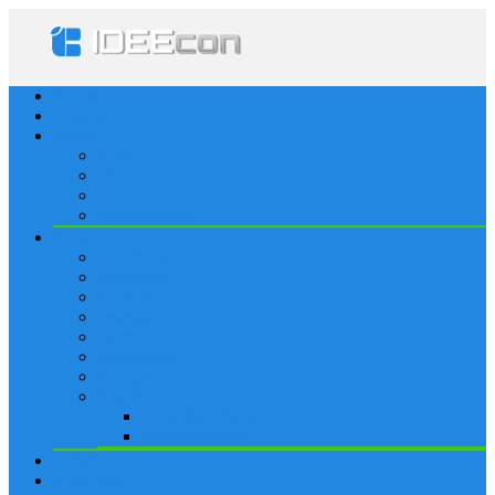
Startseite
Lösungen
Apple
Apps
iPhone
iPad
Apple Watch
Social
Facebook
Whatsapp
Snapchat
Instagram
Tumblr
WordPress
Google+
Spiele
Tricks & Cheats
Browsergames
Forum
Merkliste