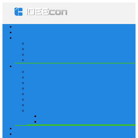
Startseite
Lösungen
Apple
Apps
iPhone
iPad
Apple Watch
Social
Facebook
Whatsapp
Snapchat
Instagram
Tumblr
WordPress
Google+
Spiele
Tricks & Cheats
Browsergames
Forum
Merkliste