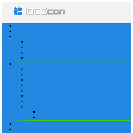
Startseite
Lösungen
Apple
Apps
iPhone
iPad
Apple Watch
Social
Facebook
Whatsapp
Snapchat
Instagram
Tumblr
WordPress
Google+
Spiele
Tricks & Cheats
Browsergames
Forum
Merkliste