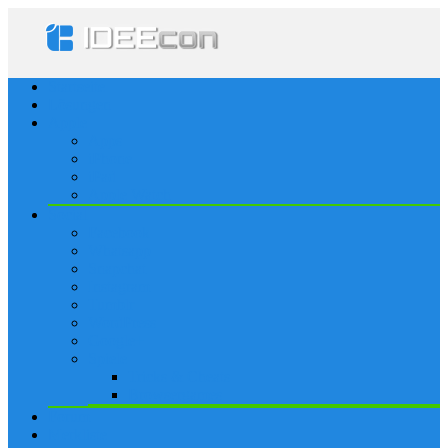
Startseite
Lösungen
Apple
Apps
iPhone
iPad
Apple Watch
Social
Facebook
Whatsapp
Snapchat
Instagram
Tumblr
WordPress
Google+
Spiele
Tricks & Cheats
Browsergames
Forum
Merkliste