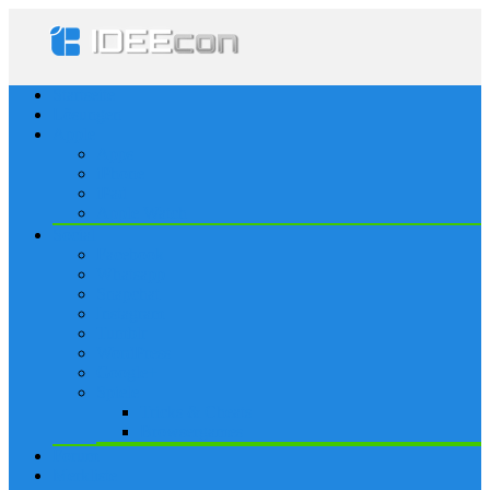
Startseite
Lösungen
Apple
Apps
iPhone
iPad
Apple Watch
Social
Facebook
Whatsapp
Snapchat
Instagram
Tumblr
WordPress
Google+
Spiele
Tricks & Cheats
Browsergames
Forum
Merkliste