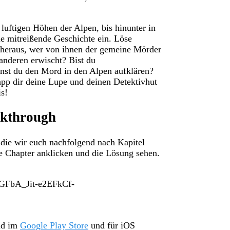
 luftigen Höhen der Alpen, bis hinunter in
e mitreißende Geschichte ein. Löse
de heraus, wer von ihnen der gemeine Mörder
 anderen erwischt? Bist du
nst du den Mord in den Alpen aufklären?
napp dir deine Lupe und deinen Detektivhut
is!
lkthrough
ie wir euch nachfolgend nach Kapitel
te Chapter anklicken und die Lösung sehen.
4GFbA_Jit-e2EFkCf-
oid im
Google Play Store
und für iOS