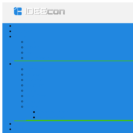
Startseite
Lösungen
Apple
Apps
iPhone
iPad
Apple Watch
Social
Facebook
Whatsapp
Snapchat
Instagram
Tumblr
WordPress
Google+
Spiele
Tricks & Cheats
Browsergames
Forum
Merkliste