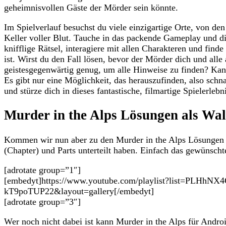
geheimnisvollen Gäste der Mörder sein könnte.
Im Spielverlauf besuchst du viele einzigartige Orte, von den
Keller voller Blut. Tauche in das packende Gameplay und di
knifflige Rätsel, interagiere mit allen Charakteren und fin
ist. Wirst du den Fall lösen, bevor der Mörder dich und alle
geistesgegenwärtig genug, um alle Hinweise zu finden? Kan
Es gibt nur eine Möglichkeit, das herauszufinden, also sch
und stürze dich in dieses fantastische, filmartige Spielerlebn
Murder in the Alps Lösungen als Wa
Kommen wir nun aber zu den Murder in the Alps Lösungen d
(Chapter) und Parts unterteilt haben. Einfach das gewünsch
[adrotate group=”1″]
[embedyt]https://www.youtube.com/playlist?list=PLHhNX
kT9poTUP22&layout=gallery[/embedyt]
[adrotate group=”3″]
Wer noch nicht dabei ist kann Murder in the Alps für Andr