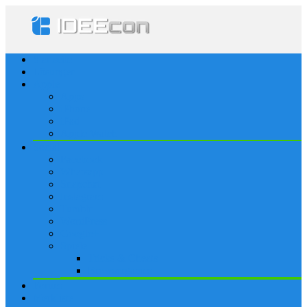
Startseite
Lösungen
Apple
Apps
iPhone
iPad
Apple Watch
Social
Facebook
Whatsapp
Snapchat
Instagram
Tumblr
WordPress
Google+
Spiele
Tricks & Cheats
Browsergames
Forum
Merkliste