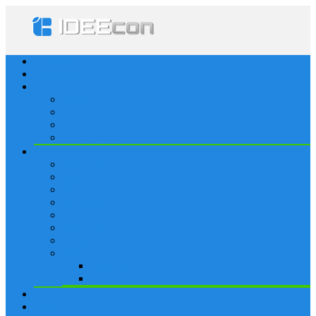
Startseite
Lösungen
Apple
Apps
iPhone
iPad
Apple Watch
Social
Facebook
Whatsapp
Snapchat
Instagram
Tumblr
WordPress
Google+
Spiele
Tricks & Cheats
Browsergames
Forum
Merkliste