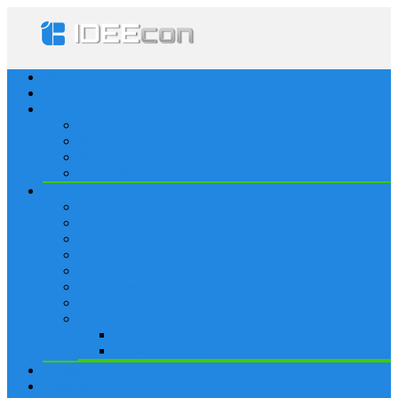
Startseite
Lösungen
Apple
Apps
iPhone
iPad
Apple Watch
Social
Facebook
Whatsapp
Snapchat
Instagram
Tumblr
WordPress
Google+
Spiele
Tricks & Cheats
Browsergames
Forum
Merkliste