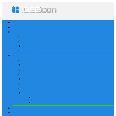
Startseite
Lösungen
Apple
Apps
iPhone
iPad
Apple Watch
Social
Facebook
Whatsapp
Snapchat
Instagram
Tumblr
WordPress
Google+
Spiele
Tricks & Cheats
Browsergames
Forum
Merkliste