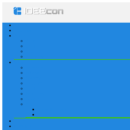
Startseite
Lösungen
Apple
Apps
iPhone
iPad
Apple Watch
Social
Facebook
Whatsapp
Snapchat
Instagram
Tumblr
WordPress
Google+
Spiele
Tricks & Cheats
Browsergames
Forum
Merkliste