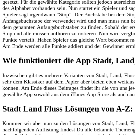
gesetzt. Für die gewählte Kategorie sollten jedoch ausreich
des Alphabet vorhanden sein. Nun startet ein Spieler und sag
Spieler sagt irgendwann “Stop”. Der Buchstabe bei dem Sto
Anfangsbuchstabe der verwendet wird und man muss nun beg
dem genannten Anfangsbuchstaben zu finden. Sobald der erste
Stop und alle müssen aufhören zu notieren. Nun wird vergli
Punkte verteilt. Haben Spieler das gleiche Wort bekommt m
Am Ende werden alle Punkte addiert und der Gewinner ermit
Wie funktioniert die App Stadt, Land
Inzwischen gibt es mehrere Varianten von Stadt, Land, Flus
sehr dem Klassiker auf dem Papier aber bieten eben weitau
können. Am Ende dieses Beitrages findet ihr die von uns je
gewählte App sowohl aus dem iTunes App Store als auch au
Stadt Land Fluss Lösungen von A-Z:
Kommen wir aber nun zu den Lösungen von Stadt, Land, Flu
nachfolgenden Auflistung findest Du alle bekannte Themen