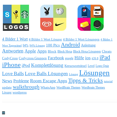
4 Bilder 1 Wort
4 Bilder 1 Wort Lösung
4 Bilder 1 Wort Lösungen
4 Bilder 1
Android
100 Pics
Anleitung
Wort Tagesrätsel
94%
94% Lösung
Antworten
Apple
Apps
Block
Block Hexa
Block Hexa Lösungen
Cheats
iPad
Hilfe
ios
Facebook
CodyCross
Codycross Gruppen
google
iOS 8
iPhone
Komplettlösung
iPod
Kreuzworträtsel
Level
Logo Quiz
Lösungen
Love Balls
Love Balls Lösungen
Lösung
Tipps & Tricks
Room Escape Apps
News
Probleme
tutorial
walkthrough
update
WhatsApp
WordBrain Themes
Wordbrain Themes
wordpress
Lösung