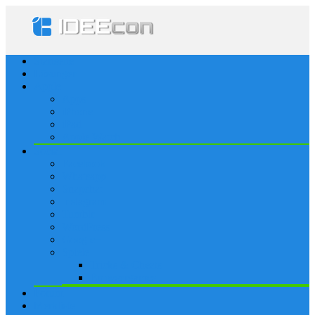
Startseite
Lösungen
Apple
Apps
iPhone
iPad
Apple Watch
Social
Facebook
Whatsapp
Snapchat
Instagram
Tumblr
WordPress
Google+
Spiele
Tricks & Cheats
Browsergames
Forum
Merkliste