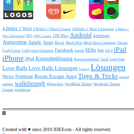
4 Bilder 1 Wort
4 Bilder 1 Wort Lösung
4 Bilder 1 Wort Lösungen
4 Bilder 1
Android
100 Pics
Anleitung
Wort Tagesrätsel
94%
94% Lösung
Antworten
Apple
Apps
Block
Block Hexa
Block Hexa Lösungen
Cheats
iPad
Hilfe
ios
Facebook
CodyCross
Codycross Gruppen
google
iOS 8
iPhone
Komplettlösung
iPod
Kreuzworträtsel
Level
Logo Quiz
Lösungen
Love Balls
Love Balls Lösungen
Lösung
Tipps & Tricks
Room Escape Apps
News
Probleme
tutorial
walkthrough
update
WhatsApp
WordBrain Themes
Wordbrain Themes
wordpress
Lösung
Durchführung eines IT Projekts
Created with ♥ since 2010 IDEEcon - All rights reserved.