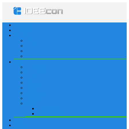
Startseite
Lösungen
Apple
Apps
iPhone
iPad
Apple Watch
Social
Facebook
Whatsapp
Snapchat
Instagram
Tumblr
WordPress
Google+
Spiele
Tricks & Cheats
Browsergames
Forum
Merkliste