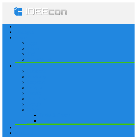
Startseite
Lösungen
Apple
Apps
iPhone
iPad
Apple Watch
Social
Facebook
Whatsapp
Snapchat
Instagram
Tumblr
WordPress
Google+
Spiele
Tricks & Cheats
Browsergames
Forum
Merkliste