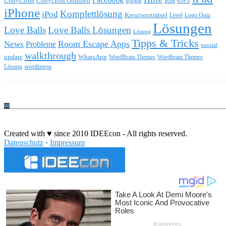
CodyCross
Codycross Gruppen
google
iOS 8
iPhone
Komplettlösung
iPod
Kreuzworträtsel
Level
Logo Quiz
Lösungen
Love Balls
Love Balls Lösungen
Lösung
Tipps & Tricks
Room Escape Apps
News
Probleme
tutorial
walkthrough
update
WhatsApp
WordBrain Themes
Wordbrain Themes
wordpress
Lösung
Durchführung eines IT Projekts
Created with ♥ since 2010 IDEEcon - All rights reserved.
Datenschutz
·
Impressum