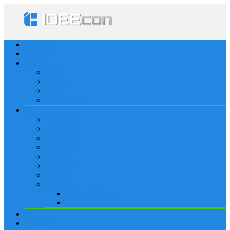
Startseite
Lösungen
Apple
Apps
iPhone
iPad
Apple Watch
Social
Facebook
Whatsapp
Snapchat
Instagram
Tumblr
WordPress
Google+
Spiele
Tricks & Cheats
Browsergames
Forum
Merkliste