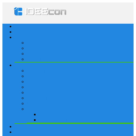
Startseite
Lösungen
Apple
Apps
iPhone
iPad
Apple Watch
Social
Facebook
Whatsapp
Snapchat
Instagram
Tumblr
WordPress
Google+
Spiele
Tricks & Cheats
Browsergames
Forum
Merkliste