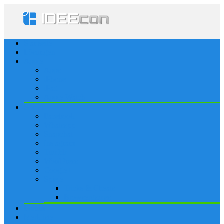
Startseite
Lösungen
Apple
Apps
iPhone
iPad
Apple Watch
Social
Facebook
Whatsapp
Snapchat
Instagram
Tumblr
WordPress
Google+
Spiele
Tricks & Cheats
Browsergames
Forum
Merkliste