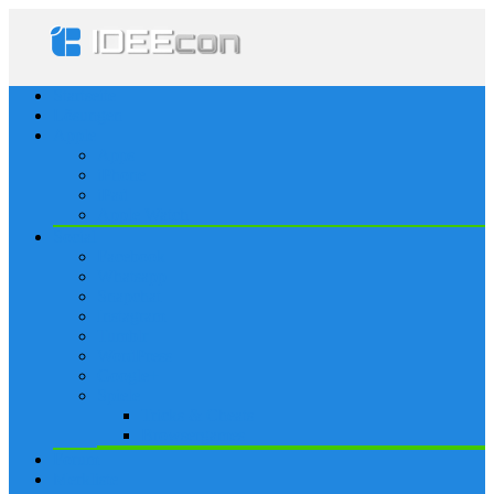
Startseite
Lösungen
Apple
Apps
iPhone
iPad
Apple Watch
Social
Facebook
Whatsapp
Snapchat
Instagram
Tumblr
WordPress
Google+
Spiele
Tricks & Cheats
Browsergames
Forum
Merkliste