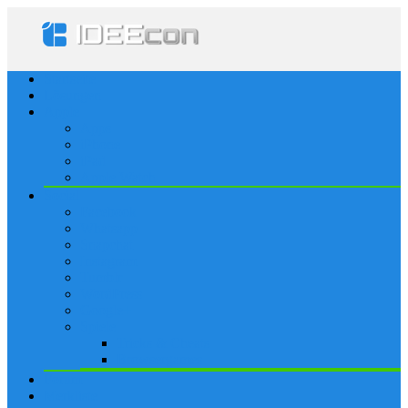
Startseite
Lösungen
Apple
Apps
iPhone
iPad
Apple Watch
Social
Facebook
Whatsapp
Snapchat
Instagram
Tumblr
WordPress
Google+
Spiele
Tricks & Cheats
Browsergames
Forum
Merkliste