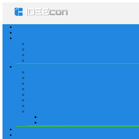
Startseite
Lösungen
Apple
Apps
iPhone
iPad
Apple Watch
Social
Facebook
Whatsapp
Snapchat
Instagram
Tumblr
WordPress
Google+
Spiele
Tricks & Cheats
Browsergames
Forum
Merkliste