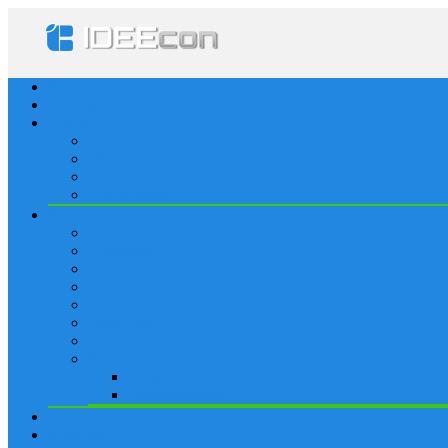
Startseite
Lösungen
Apple
Apps
iPhone
iPad
Apple Watch
Social
Facebook
Whatsapp
Snapchat
Instagram
Tumblr
WordPress
Google+
Spiele
Tricks & Cheats
Browsergames
Forum
Merkliste