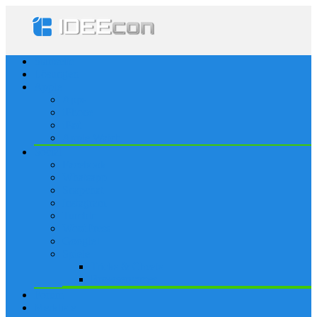
Startseite
Lösungen
Apple
Apps
iPhone
iPad
Apple Watch
Social
Facebook
Whatsapp
Snapchat
Instagram
Tumblr
WordPress
Google+
Spiele
Tricks & Cheats
Browsergames
Forum
Merkliste