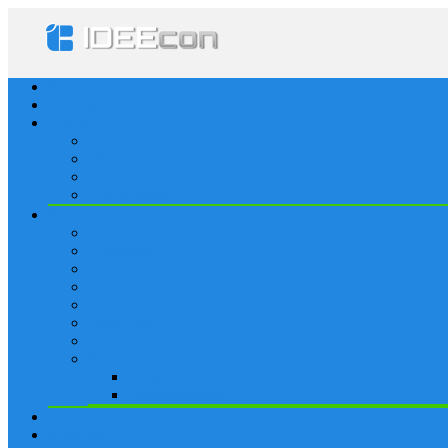
Startseite
Lösungen
Apple
Apps
iPhone
iPad
Apple Watch
Social
Facebook
Whatsapp
Snapchat
Instagram
Tumblr
WordPress
Google+
Spiele
Tricks & Cheats
Browsergames
Forum
Merkliste