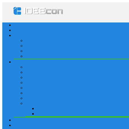
Startseite
Lösungen
Apple
Apps
iPhone
iPad
Apple Watch
Social
Facebook
Whatsapp
Snapchat
Instagram
Tumblr
WordPress
Google+
Spiele
Tricks & Cheats
Browsergames
Forum
Merkliste