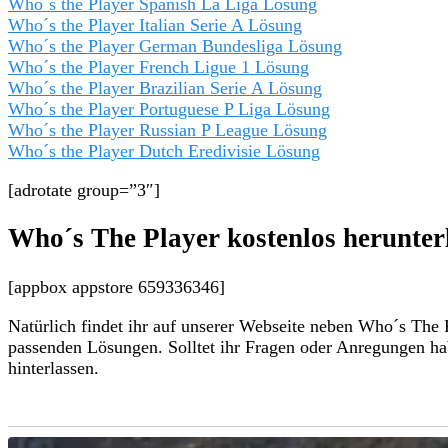
Who´s the Player Spanish La Liga Lösung
Who´s the Player Italian Serie A Lösung
Who´s the Player German Bundesliga Lösung
Who´s the Player French Ligue 1 Lösung
Who´s the Player Brazilian Serie A Lösung
Who´s the Player Portuguese P Liga Lösung
Who´s the Player Russian P League Lösung
Who´s the Player Dutch Eredivisie Lösung
[adrotate group=”3″]
Who´s The Player kostenlos herunter
[appbox appstore 659336346]
Natürlich findet ihr auf unserer Webseite neben Who´s The 
passenden Lösungen. Solltet ihr Fragen oder Anregungen h
hinterlassen.