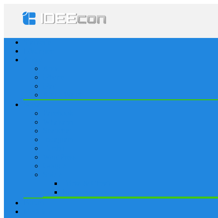
Startseite
Lösungen
Apple
Apps
iPhone
iPad
Apple Watch
Social
Facebook
Whatsapp
Snapchat
Instagram
Tumblr
WordPress
Google+
Spiele
Tricks & Cheats
Browsergames
Forum
Merkliste