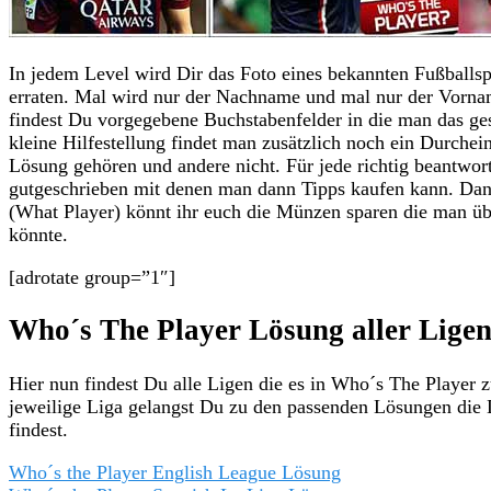
In jedem Level wird Dir das Foto eines bekannten Fußballs
erraten. Mal wird nur der Nachname und mal nur der Vornam
findest Du vorgegebene Buchstabenfelder in die man das g
kleine Hilfestellung findet man zusätzlich noch ein Durche
Lösung gehören und andere nicht. Für jede richtig beantw
gutgeschrieben mit denen man dann Tipps kaufen kann. Dan
(What Player) könnt ihr euch die Münzen sparen die man ü
könnte.
[adrotate group=”1″]
Who´s The Player Lösung aller Lige
Hier nun findest Du alle Ligen die es in Who´s The Player z
jeweilige Liga gelangst Du zu den passenden Lösungen die D
findest.
Who´s the Player English League Lösung