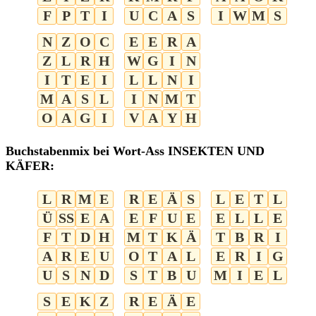
F
P
T
I
U
C
A
S
I
W
M
S
N
Z
O
C
E
E
R
A
Z
L
R
H
W
G
I
N
I
T
E
I
L
L
N
I
M
A
S
L
I
N
M
T
O
A
G
I
V
A
Y
H
Buchstabenmix bei Wort-Ass INSEKTEN UND
KÄFER:
L
R
M
E
R
E
Ä
S
L
E
T
L
Ü
SS
E
A
E
F
U
E
E
L
L
E
F
T
D
H
M
T
K
Ä
T
B
R
I
A
R
E
U
O
T
A
L
E
R
I
G
U
S
N
D
S
T
B
U
M
I
E
L
S
E
K
Z
R
E
Ä
E