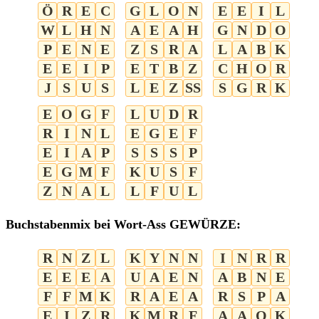
Ö
R
E
C
G
L
O
N
E
E
I
L
W
L
H
N
A
E
A
H
G
N
D
O
P
E
N
E
Z
S
R
A
L
A
B
K
E
E
I
P
E
T
B
Z
C
H
O
R
J
S
U
S
L
E
Z
SS
S
G
R
K
E
O
G
F
L
U
D
R
R
I
N
L
E
G
E
F
E
I
A
P
S
S
S
P
E
G
M
F
K
U
S
F
Z
N
A
L
L
F
U
L
Buchstabenmix bei Wort-Ass GEWÜRZE:
R
N
Z
L
K
Y
N
N
I
N
R
R
E
E
E
A
U
A
E
N
A
B
N
E
F
F
M
K
R
A
E
A
R
S
P
A
E
I
Z
R
K
M
R
F
A
A
O
K