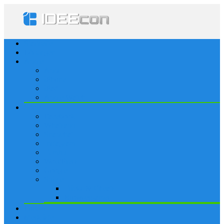
Startseite
Lösungen
Apple
Apps
iPhone
iPad
Apple Watch
Social
Facebook
Whatsapp
Snapchat
Instagram
Tumblr
WordPress
Google+
Spiele
Tricks & Cheats
Browsergames
Forum
Merkliste