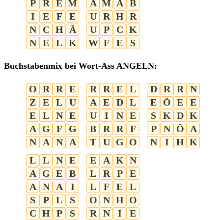
P
R
E
M
A
M
A
B
I
E
F
E
U
R
H
R
N
C
H
Ä
U
P
C
K
N
E
L
K
W
F
E
S
Buchstabenmix bei Wort-Ass ANGELN:
O
R
R
E
R
R
E
L
D
R
R
N
Z
E
L
U
A
E
D
L
E
Ö
E
E
E
L
N
E
U
I
N
E
S
K
D
K
A
G
F
G
B
R
R
F
P
N
Ö
A
N
A
N
A
T
U
G
O
N
I
H
K
L
L
N
E
E
A
K
N
A
G
E
B
L
R
P
E
A
N
A
I
L
F
E
L
S
P
L
S
O
N
H
O
C
H
P
S
R
N
I
E