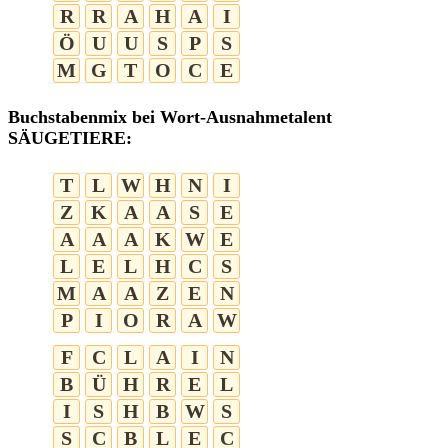
R
R
A
H
A
I
Ö
U
U
S
P
S
M
G
T
O
C
E
Buchstabenmix bei Wort-Ausnahmetalent
SÄUGETIERE:
T
L
W
H
N
I
Z
K
A
A
S
E
A
A
A
K
W
E
L
E
L
H
C
S
M
A
A
Z
E
N
P
I
O
R
A
W
F
C
L
A
I
N
B
Ü
H
R
E
L
I
S
H
B
W
S
S
C
B
L
E
C