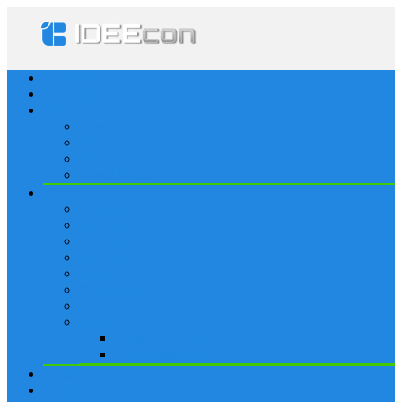
Startseite
Lösungen
Apple
Apps
iPhone
iPad
Apple Watch
Social
Facebook
Whatsapp
Snapchat
Instagram
Tumblr
WordPress
Google+
Spiele
Tricks & Cheats
Browsergames
Forum
Merkliste