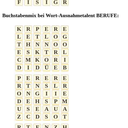
F
I
S
I
G
R
Buchstabenmix bei Wort-Ausnahmetalent BERUFE:
K
R
P
E
R
E
L
E
T
L
O
G
T
H
N
N
O
O
E
S
K
T
R
L
C
M
K
O
R
I
D
I
D
Ü
E
B
P
E
R
E
R
E
R
T
N
S
L
R
O
N
G
I
I
E
D
E
H
S
P
M
U
S
E
A
U
A
Z
C
D
S
O
T
R
T
F
N
Z
H