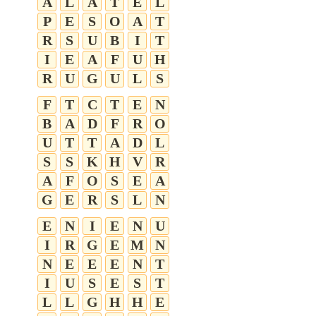
A
L
A
T
E
L
P
E
S
O
A
T
R
S
U
B
I
T
I
E
A
F
U
H
R
U
G
U
L
S
F
T
C
T
E
N
B
A
D
F
R
O
U
T
T
A
D
L
S
S
K
H
V
R
A
F
O
S
E
A
G
E
R
S
L
N
E
N
I
E
N
U
I
R
G
E
M
N
N
E
E
E
N
T
I
U
S
E
S
T
L
L
G
H
H
E