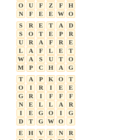
O
U
F
Z
F
H
N
F
E
E
W
O
S
R
E
T
A
D
S
O
T
E
P
R
U
R
A
F
R
E
L
A
F
L
E
T
W
A
S
U
T
O
M
P
C
H
A
G
T
A
P
K
O
T
O
I
R
I
E
E
G
R
I
F
F
F
N
E
L
L
A
R
I
E
G
O
I
G
D
T
G
W
O
J
E
H
V
E
N
R