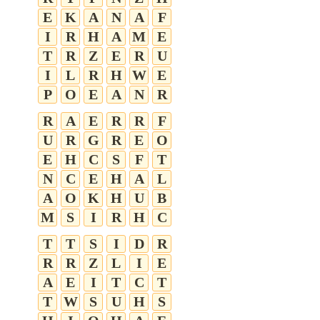
E
K
A
N
A
F
I
R
H
A
M
E
T
R
Z
E
R
U
I
L
R
H
W
E
P
O
E
A
N
R
R
A
E
R
R
F
U
R
G
R
E
O
E
H
C
S
F
T
N
C
E
H
A
L
A
O
K
H
U
B
M
S
I
R
H
C
T
T
S
I
D
R
R
R
Z
L
I
E
A
E
I
T
C
T
T
W
S
U
H
S