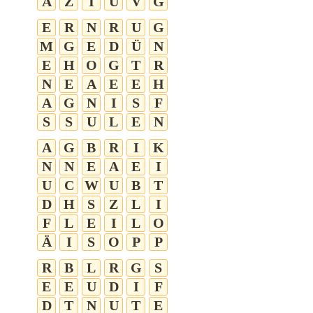
A
Z
I
U
V
G
E
R
N
R
U
G
M
G
E
D
Ü
N
E
H
O
G
T
R
N
E
A
E
E
H
A
G
N
I
S
F
S
S
U
L
E
N
A
G
B
R
I
K
N
N
E
A
E
I
U
C
W
U
B
T
D
H
S
Z
L
I
F
L
E
I
L
O
Ä
I
S
O
P
P
R
B
L
R
G
S
E
E
U
D
I
F
D
T
N
U
T
E