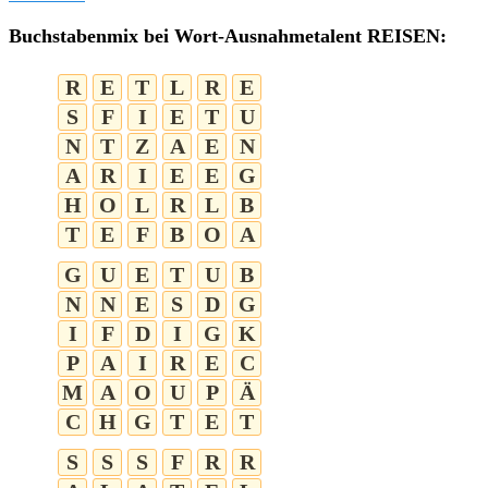
Buchstabenmix bei Wort-Ausnahmetalent REISEN:
R
E
T
L
R
E
S
F
I
E
T
U
N
T
Z
A
E
N
A
R
I
E
E
G
H
O
L
R
L
B
T
E
F
B
O
A
G
U
E
T
U
B
N
N
E
S
D
G
I
F
D
I
G
K
P
A
I
R
E
C
M
A
O
U
P
Ä
C
H
G
T
E
T
S
S
S
F
R
R