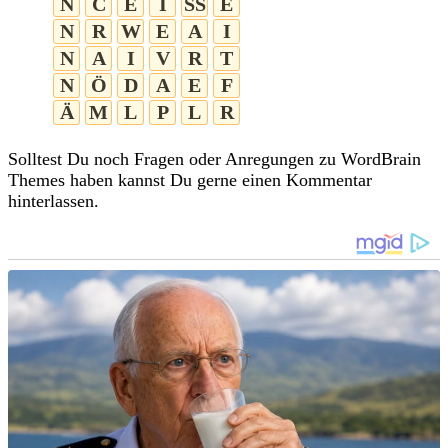
N
C
E
I
SS
E
N
R
W
E
A
I
N
A
I
V
R
T
N
Ö
D
A
E
F
Ä
M
L
P
L
R
Solltest Du noch Fragen oder Anregungen zu WordBrain
Themes haben kannst Du gerne einen Kommentar
hinterlassen.