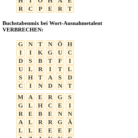
H
I
O
H
A
E
R
C
P
E
R
T
Buchstabenmix bei Wort-Ausnahmetalent
VERBRECHEN:
G
N
T
N
Ö
H
I
I
K
G
U
C
D
S
B
T
F
I
U
L
R
I
T
L
S
H
T
A
S
D
C
I
N
D
N
T
M
A
E
R
G
S
G
L
H
C
E
I
R
E
B
E
N
N
A
L
R
R
G
Ä
L
L
E
E
E
F