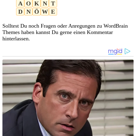
A
O
K
N
T
D
N
Ö
W
E
Solltest Du noch Fragen oder Anregungen zu WordBrain
Themes haben kannst Du gerne einen Kommentar
hinterlassen.