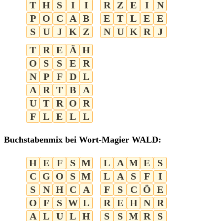
T
H
S
I
I
R
Z
E
I
N
P
O
C
A
B
E
T
L
E
E
S
U
J
K
Z
N
U
K
R
J
T
R
E
Ä
H
O
S
S
E
R
N
P
F
D
L
A
R
T
B
A
U
T
R
O
R
F
L
E
L
L
Buchstabenmix bei Wort-Magier WALD:
H
E
F
S
M
L
A
M
E
S
C
G
O
S
M
L
A
S
F
I
S
N
H
C
A
F
S
C
Ö
E
O
F
S
W
L
R
E
H
N
R
A
L
U
L
H
S
S
M
R
S