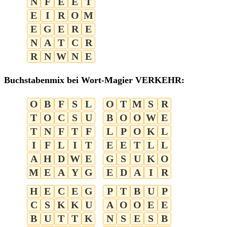
N
F
E
E
T
E
I
R
O
M
E
G
E
R
E
N
A
T
C
R
R
N
W
N
E
Buchstabenmix bei Wort-Magier VERKEHR:
O
B
F
S
L
O
T
M
S
R
T
O
C
S
U
B
O
O
W
E
T
N
F
T
F
L
P
O
K
L
I
F
L
I
T
E
E
T
L
L
A
H
D
W
E
G
S
U
K
O
M
E
A
Y
G
E
D
A
I
R
H
E
C
E
G
P
T
B
U
P
C
S
K
K
U
A
O
O
E
E
B
U
T
T
K
N
S
E
S
B