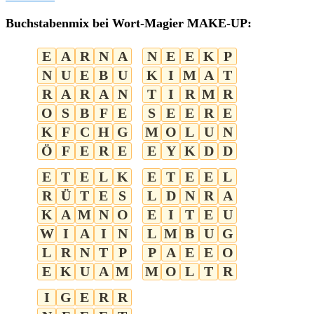
Buchstabenmix bei Wort-Magier MAKE-UP:
E
A
R
N
A
N
E
E
K
P
N
U
E
B
U
K
I
M
A
T
R
A
R
A
N
T
I
R
M
R
O
S
B
F
E
S
E
E
R
E
K
F
C
H
G
M
O
L
U
N
Ö
F
E
R
E
E
Y
K
D
D
E
T
E
L
K
E
T
E
E
L
R
Ü
T
E
S
L
D
N
R
A
K
A
M
N
O
E
I
T
E
U
W
I
A
I
N
L
M
B
U
G
L
R
N
T
P
P
A
E
E
O
E
K
U
A
M
M
O
L
T
R
I
G
E
R
R