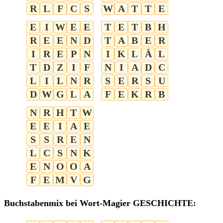
R
L
F
C
S
W
A
T
T
E
E
I
W
E
E
T
E
T
B
H
R
E
E
N
D
T
A
B
E
R
I
R
E
P
N
I
K
L
Ä
L
T
D
Z
I
F
N
I
A
D
C
L
I
L
N
R
S
E
R
S
U
D
W
G
L
A
F
E
K
R
B
N
R
H
T
W
E
E
I
A
E
S
S
R
E
N
L
C
S
N
K
E
N
O
O
A
F
E
M
V
G
Buchstabenmix bei Wort-Magier GESCHICHTE: