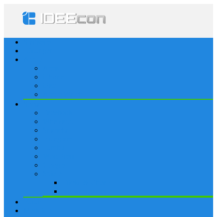
Startseite
Lösungen
Apple
Apps
iPhone
iPad
Apple Watch
Social
Facebook
Whatsapp
Snapchat
Instagram
Tumblr
WordPress
Google+
Spiele
Tricks & Cheats
Browsergames
Forum
Merkliste