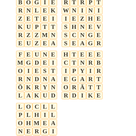
B
O
G
I
E
R
T
R
P
T
R
N
L
E
K
W
N
I
N
I
Z
E
T
E
I
I
E
Z
H
E
K
U
P
T
T
S
H
N
E
V
R
Z
Z
M
N
S
C
N
G
E
E
U
Z
E
A
S
E
A
G
R
F
E
U
N
E
H
T
E
E
E
M
G
D
E
I
C
T
N
R
B
O
I
E
S
T
I
P
Y
I
R
R
N
D
N
A
E
G
A
R
T
Ö
K
R
Y
N
O
R
Ä
T
T
L
A
K
U
D
R
D
I
K
E
L
O
C
L
L
P
L
H
I
L
O
H
M
E
A
N
E
R
G
I