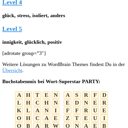
Level 4
glück, stress, isoliert, anders
Level 5
innigkeit, glücklich, positiv
[adrotate group=”3″]
Weitere Lösungen zu WordBrain Themes findest Du in der
Übersicht
.
Buchstabenmix bei Wort-Superstar PARTY:
A
H
T
E
N
A
S
R
F
D
L
H
C
H
N
E
D
N
E
R
K
L
A
N
I
F
F
R
U
E
O
H
C
A
E
Z
T
E
U
I
O
B
A
R
W
O
N
A
E
B