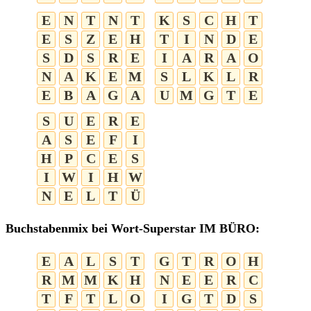
E
N
T
N
T
K
S
C
H
T
E
S
Z
E
H
T
I
N
D
E
S
D
S
R
E
I
A
R
A
O
N
A
K
E
M
S
L
K
L
R
E
B
A
G
A
U
M
G
T
E
S
U
E
R
E
A
S
E
F
I
H
P
C
E
S
I
W
I
H
W
N
E
L
T
Ü
Buchstabenmix bei Wort-Superstar IM BÜRO:
E
A
L
S
T
G
T
R
O
H
R
M
M
K
H
N
E
E
R
C
T
F
T
L
O
I
G
T
D
S