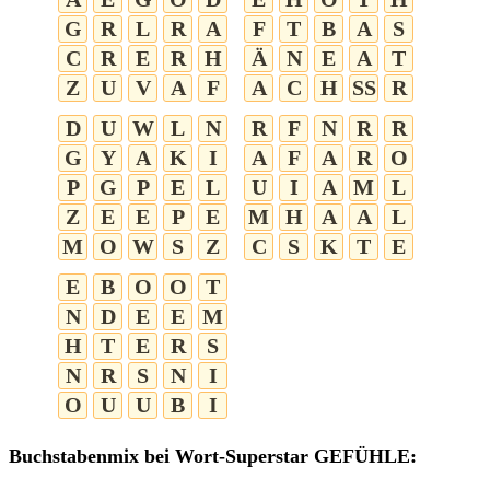
G
R
L
R
A
F
T
B
A
S
C
R
E
R
H
Ä
N
E
A
T
Z
U
V
A
F
A
C
H
SS
R
D
U
W
L
N
R
F
N
R
R
G
Y
A
K
I
A
F
A
R
O
P
G
P
E
L
U
I
A
M
L
Z
E
E
P
E
M
H
A
A
L
M
O
W
S
Z
C
S
K
T
E
E
B
O
O
T
N
D
E
E
M
H
T
E
R
S
N
R
S
N
I
O
U
U
B
I
Buchstabenmix bei Wort-Superstar GEFÜHLE: