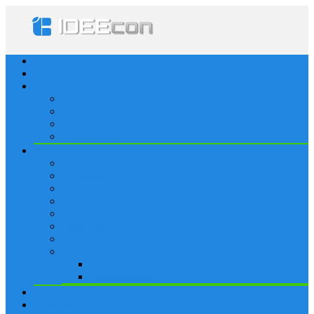
Startseite
Lösungen
Apple
Apps
iPhone
iPad
Apple Watch
Social
Facebook
Whatsapp
Snapchat
Instagram
Tumblr
WordPress
Google+
Spiele
Tricks & Cheats
Browsergames
Forum
Merkliste