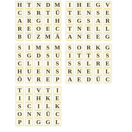
H
T
N
D
M
I
H
E
G
V
C
S
R
T
Ü
T
E
N
S
E
A
R
G
I
H
S
G
S
A
R
R
E
O
E
C
T
N
E
L
L
B
Ü
Z
M
Ä
A
N
E
E
G
S
I
M
S
M
S
O
R
K
G
S
G
D
S
U
I
T
T
S
S
C
L
I
I
S
S
S
L
R
E
H
U
E
N
S
R
N
E
I
L
Ö
V
R
E
P
A
E
D
Ü
C
T
I
V
T
I
I
I
H
K
E
S
C
I
L
K
O
N
N
Ü
C
P
I
G
G
L