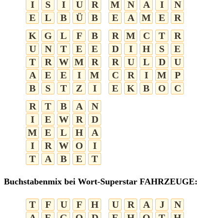
I
S
I
U
R
M
N
A
I
N
E
L
B
Ü
B
E
A
M
E
R
K
G
L
F
B
R
M
C
T
R
U
N
T
E
E
D
I
H
S
E
T
R
W
M
R
R
U
L
D
U
A
E
E
I
M
C
R
I
M
P
B
S
T
Z
I
E
K
B
O
C
R
T
B
A
N
I
E
W
R
D
M
E
L
H
A
I
R
W
O
I
T
A
B
E
T
Buchstabenmix bei Wort-Superstar FAHRZEUGE:
T
F
U
F
H
U
R
A
J
N
A
E
G
O
D
E
H
O
T
H