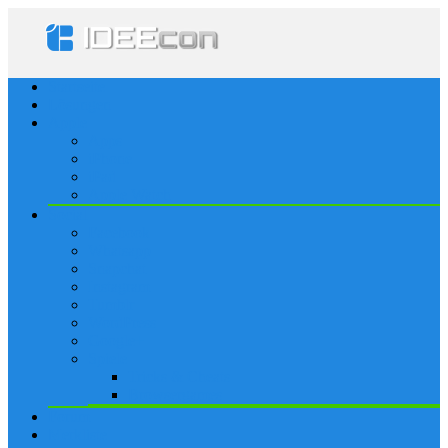
Startseite
Lösungen
Apple
Apps
iPhone
iPad
Apple Watch
Social
Facebook
Whatsapp
Snapchat
Instagram
Tumblr
WordPress
Google+
Spiele
Tricks & Cheats
Browsergames
Forum
Merkliste