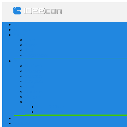
Startseite
Lösungen
Apple
Apps
iPhone
iPad
Apple Watch
Social
Facebook
Whatsapp
Snapchat
Instagram
Tumblr
WordPress
Google+
Spiele
Tricks & Cheats
Browsergames
Forum
Merkliste