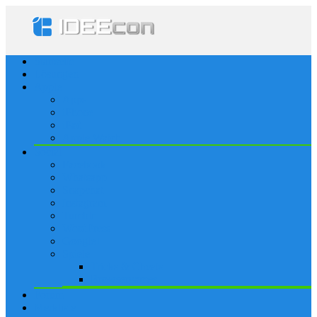
Startseite
Lösungen
Apple
Apps
iPhone
iPad
Apple Watch
Social
Facebook
Whatsapp
Snapchat
Instagram
Tumblr
WordPress
Google+
Spiele
Tricks & Cheats
Browsergames
Forum
Merkliste