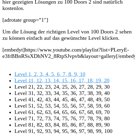
hier gezeigten Lösungen zu 100 Doors 2 sind natürlich
kostenlos.
[adrotate group=”1″]
Um die Lösung der richtigen Level von 100 Doors 2 sehen
zu können einfach auf das gewünschte Level klicken.
[embedyt]https://www.youtube.com/playlist?list=PLeryE-
e3frBBnRSsXDhNV2_8RtpSJvpvb&layout=gallery[/embedy
Level 1, 2, 3, 4, 5, 6, 7, 8, 9, 10
Level 11, 12, 13, 14, 15, 16, 17, 18, 19, 20
Level 21, 22, 23, 24, 25, 26, 27, 28, 29, 30
Level 31, 32, 33, 34, 35, 36, 37, 38, 39, 40
Level 41, 42, 43, 44, 45, 46, 47, 48, 49, 50
Level 51, 52, 53, 54, 55, 56, 57, 58, 59, 60
Level 61, 62, 63, 64, 65, 66, 67, 68, 69, 70
Level 71, 72, 73, 74, 75, 76, 77, 78, 79, 80
Level 81, 82, 83, 84, 85, 86, 87, 88, 89, 90
Level 91, 92, 93, 94, 95, 96, 97, 98, 99, 100