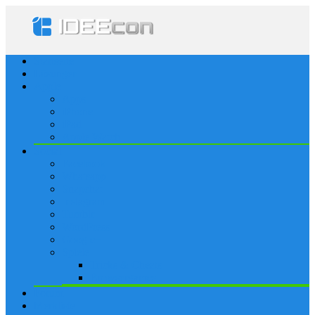
Startseite
Lösungen
Apple
Apps
iPhone
iPad
Apple Watch
Social
Facebook
Whatsapp
Snapchat
Instagram
Tumblr
WordPress
Google+
Spiele
Tricks & Cheats
Browsergames
Forum
Merkliste