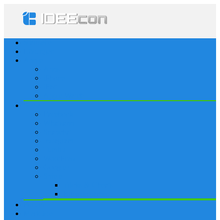
Startseite
Lösungen
Apple
Apps
iPhone
iPad
Apple Watch
Social
Facebook
Whatsapp
Snapchat
Instagram
Tumblr
WordPress
Google+
Spiele
Tricks & Cheats
Browsergames
Forum
Merkliste