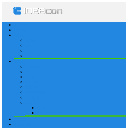
Startseite
Lösungen
Apple
Apps
iPhone
iPad
Apple Watch
Social
Facebook
Whatsapp
Snapchat
Instagram
Tumblr
WordPress
Google+
Spiele
Tricks & Cheats
Browsergames
Forum
Merkliste