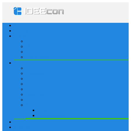
Startseite
Lösungen
Apple
Apps
iPhone
iPad
Apple Watch
Social
Facebook
Whatsapp
Snapchat
Instagram
Tumblr
WordPress
Google+
Spiele
Tricks & Cheats
Browsergames
Forum
Merkliste