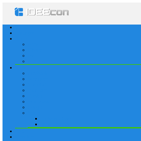
Startseite
Lösungen
Apple
Apps
iPhone
iPad
Apple Watch
Social
Facebook
Whatsapp
Snapchat
Instagram
Tumblr
WordPress
Google+
Spiele
Tricks & Cheats
Browsergames
Forum
Merkliste