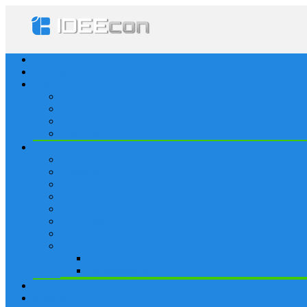
Startseite
Lösungen
Apple
Apps
iPhone
iPad
Apple Watch
Social
Facebook
Whatsapp
Snapchat
Instagram
Tumblr
WordPress
Google+
Spiele
Tricks & Cheats
Browsergames
Forum
Merkliste