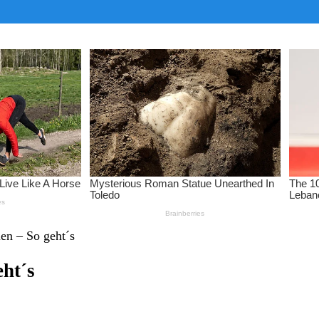
en – So geht´s
eht´s