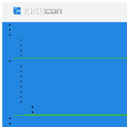
Startseite
Lösungen
Apple
Apps
iPhone
iPad
Apple Watch
Social
Facebook
Whatsapp
Snapchat
Instagram
Tumblr
WordPress
Google+
Spiele
Tricks & Cheats
Browsergames
Forum
Merkliste