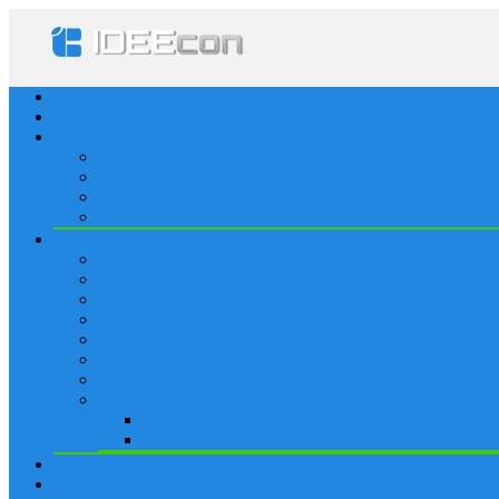
Startseite
Lösungen
Apple
Apps
iPhone
iPad
Apple Watch
Social
Facebook
Whatsapp
Snapchat
Instagram
Tumblr
WordPress
Google+
Spiele
Tricks & Cheats
Browsergames
Forum
Merkliste