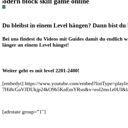
Du bleibst in einem Level hängen? Dann bist du 
Bei uns findest du Videos mit Guides damit du endlich w
länger an einem Level hängst!
Weiter geht es mit level 2201-2400!
[embedyt] https://www.youtube.com/embed?listType=playl
7Hi8cGaVJDUkjp24kO9b5KnEmYRsn&v=eol2ms1z0UI&layo
[adrotate group=”1″]