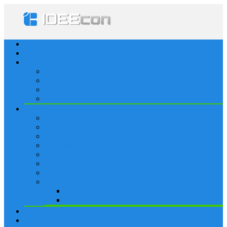
Startseite
Lösungen
Apple
Apps
iPhone
iPad
Apple Watch
Social
Facebook
Whatsapp
Snapchat
Instagram
Tumblr
WordPress
Google+
Spiele
Tricks & Cheats
Browsergames
Forum
Merkliste