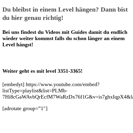
Du bleibst in einem Level hängen? Dann bist
du hier genau richtig!
Bei uns findest du Videos mit Guides damit du endlich
wieder weiter kommst falls du schon länger an einem
Level hängst!
Weiter geht es mit level 3351-3365!
[embedyt] https://www.youtube.com/embed?
listType=playlist&list=PLMb-
7Hi8cGaWAvbQrEcfM7WaRzDx76f1G&v=is7ghxIqpX4&layo
[adrotate group=”1″]