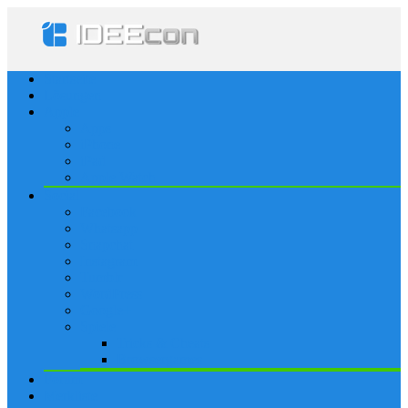
Startseite
Lösungen
Apple
Apps
iPhone
iPad
Apple Watch
Social
Facebook
Whatsapp
Snapchat
Instagram
Tumblr
WordPress
Google+
Spiele
Tricks & Cheats
Browsergames
Forum
Merkliste