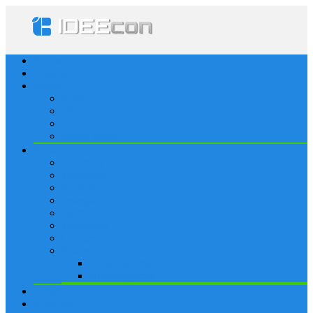
Startseite
Lösungen
Apple
Apps
iPhone
iPad
Apple Watch
Social
Facebook
Whatsapp
Snapchat
Instagram
Tumblr
WordPress
Google+
Spiele
Tricks & Cheats
Browsergames
Forum
Merkliste