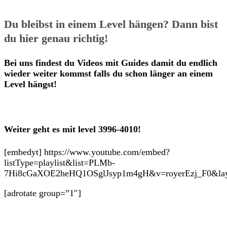
Du bleibst in einem Level hängen? Dann bist
du hier genau richtig!
Bei uns findest du Videos mit Guides damit du endlich
wieder weiter kommst falls du schon länger an einem
Level hängst!
Weiter geht es mit level 3996-4010!
[embedyt] https://www.youtube.com/embed?
listType=playlist&list=PLMb-
7Hi8cGaXOE2heHQ1OSglJsyp1m4gH&v=royerEzj_F0&layou
[adrotate group=”1″]