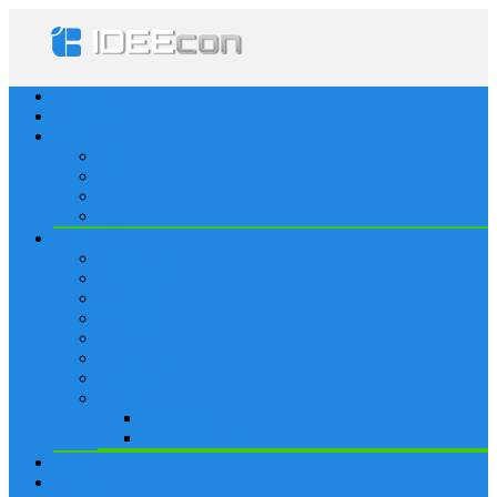
Startseite
Lösungen
Apple
Apps
iPhone
iPad
Apple Watch
Social
Facebook
Whatsapp
Snapchat
Instagram
Tumblr
WordPress
Google+
Spiele
Tricks & Cheats
Browsergames
Forum
Merkliste