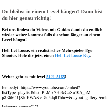
Du bleibst in einem Level hängen? Dann bist
du hier genau richtig!
Bei uns findest du Videos mit Guides damit du endlich
wieder weiter kommst falls du schon länger an einem
Level hängst!
Hell Let Loose, ein realistischer Mehrspieler-Ego-
Shooter. Hole dir jetzt einen
Hell Let Loose Key
.
Weiter geht es mit level
5121-5165
!
[embedyt] https://www.youtube.com/embed?
listType=playlist&list=PLMb-7Hi8cGaXo10AgnM-
p2E6M1QXkIBWA&v=5q5dq8Thbcw&layout=gallery[/emb
[adrotate group=”1″]