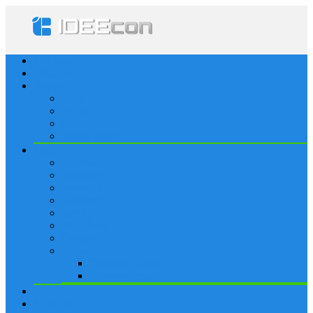
Startseite
Lösungen
Apple
Apps
iPhone
iPad
Apple Watch
Social
Facebook
Whatsapp
Snapchat
Instagram
Tumblr
WordPress
Google+
Spiele
Tricks & Cheats
Browsergames
Forum
Merkliste