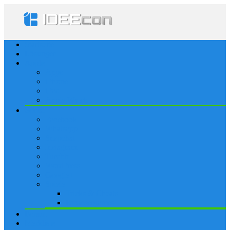
Startseite
Lösungen
Apple
Apps
iPhone
iPad
Apple Watch
Social
Facebook
Whatsapp
Snapchat
Instagram
Tumblr
WordPress
Google+
Spiele
Tricks & Cheats
Browsergames
Forum
Merkliste